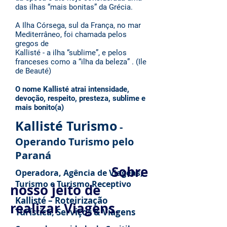
das ilhas “mais bonitas” da Grécia.
A Ilha Córsega, sul da França, no mar
Mediterrâneo, foi chamada pelos
gregos de
Kallisté - a ilha “
sublime
”, e pelos
franceses como a “
ilha da beleza
” . (Ile
de Beauté)
O nome Kallisté atrai intensidade,
devoção, respeito, presteza, sublime e
mais bonito(a)
Kallisté Turismo
-
Operando Turismo pelo
Paraná
Sobre
Operadora, Agência de Viagens,
Turismo e Turismo Receptivo
nosso jeito de
Kallisté – Roteirização
realizar Viagens.
Turística, Serviços & Viagens