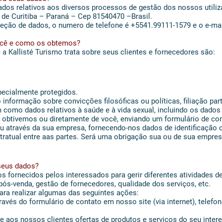
dos relativos aos diversos processos de gestão dos nossos utiliza
 de Curitiba – Paraná – Cep 81540470 –Brasil.
oteção de dados, o numero de telefone é +5541.99111-1579 e o e-ma
você e como os obtemos?
a Kallisté Turismo trata sobre seus clientes e fornecedores são:
ecialmente protegidos.
formação sobre convicções filosóficas ou políticas, filiação partid
m como dados relativos à saúde e à vida sexual, incluindo os dados
obtivemos ou diretamente de você, enviando um formulário de co
 ou através da sua empresa, fornecendo-nos dados de identificação
ntratual entre aas partes. Será uma obrigação sua ou de sua empre
seus dados?
s fornecidos pelos interessados para gerir diferentes atividades 
 pós-venda, gestão de fornecedores, qualidade dos serviços, etc.
ra realizar algumas das seguintes ações:
ravés do formulário de contato em nosso site (via internet), telef
 e aos nossos clientes ofertas de produtos e serviços do seu inter