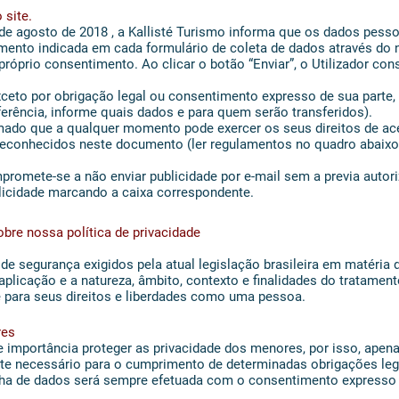
 site.
de agosto de 2018 , a Kallisté Turismo informa que os dados pesso
amento indicada em cada formulário de coleta de dados através do 
próprio consentimento. Ao clicar o botão “Enviar”, o Utilizador c
to por obrigação legal ou consentimento expresso de sua parte, 
erência, informe quais dados e para quem serão transferidos).
mado que a qualquer momento pode exercer os seus direitos de ace
reconhecidos neste documento (ler regulamentos no quadro abaixo),
mpromete-se a não enviar publicidade por e-mail sem a previa autor
licidade marcando a caixa correspondente.
obre nossa política de privacidade
 de segurança exigidos pela atual legislação brasileira em matéria
aplicação e a natureza, âmbito, contexto e finalidades do tratame
de para seus direitos e liberdades como uma pessoa.
res
de importância proteger as privacidade dos menores, por isso, ape
te necessário para o cumprimento de determinadas obrigações leg
olha de dados será sempre efetuada com o consentimento expresso 