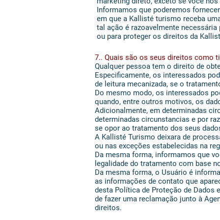
marketing direto, exceto se você nos 
Informamos que poderemos fornecer 
em que a Kallisté turismo receba uma
tal ação é razoavelmente necessária
ou para proteger os direitos da Kalli
7.. Quais são os seus direitos como t
Qualquer pessoa tem o direito de obte
Especificamente, os interessados po
de leitura mecanizada, se o tratamento 
Do mesmo modo, os interessados podem 
quando, entre outros motivos, os dado
Adicionalmente, em determinadas circ
determinadas circunstancias e por raz
se opor ao tratamento dos seus dado
A Kallisté Turismo deixara de proces
ou nas exceções estabelecidas na reg
Da mesma forma, informamos que você
legalidade do tratamento com base no
Da mesma forma, o Usuário é informa
as informações de contato que apare
desta Política de Proteção de Dados e
de fazer uma reclamação junto à Agen
direitos.