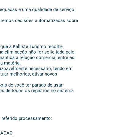
adequadas e uma qualidade de serviço
maremos decisões automatizadas sobre
 que a Kallisté Turismo recolhe
a eliminação não for solicitada pelo
antida a relação comercial entre as
a matéria.
razoavelmente necessário, tendo em
uar melhorias, ativar novos
is de você ter parado de usar
os de todos os registros no sistema
o referido processamento:
MACAO