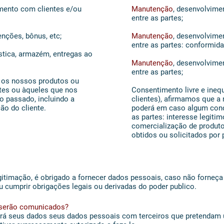
amento com clientes e/ou
Manutenção
, desenvolvimen
entre as partes;
nções, bônus, etc;
Manutenção
, desenvolvimen
entre as partes: conformid
stica, armazém, entregas ao
Manutenção
, desenvolvimen
entre as partes;
 os nossos produtos ou
ntes ou àqueles que nos
Consentimento livre e ineq
o passado, incluindo a
clientes), afirmamos que a
ão do cliente.
poderá em caso algum cond
as partes: interesse legit
comercialização de produt
obtidos ou solicitados por
egitimação, é obrigado a fornecer dados pessoais, caso não forneç
u cumprir obrigações legais ou derivadas do poder publico.
s serão comunicados?
ará seus dados seus dados pessoais com terceiros que pretendam u