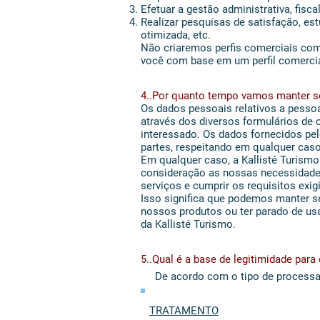
Efetuar a gestão administrativa, fisc
Realizar pesquisas de satisfação, es
otimizada, etc.
Não criaremos perfis comerciais co
você com base em um perfil comercia
4..Por quanto tempo vamos manter 
Os dados pessoais relativos a pessoas
através dos diversos formulários de 
interessado. Os dados fornecidos pe
partes, respeitando em qualquer cas
Em qualquer caso, a Kallisté Turism
consideração as nossas necessidades
serviços e cumprir os requisitos exigi
Isso significa que podemos manter s
nossos produtos ou ter parado de usa
da Kallisté Turismo.
5..Qual é a base de legitimidade pa
De acordo com o tipo de processa
TRATAMENTO