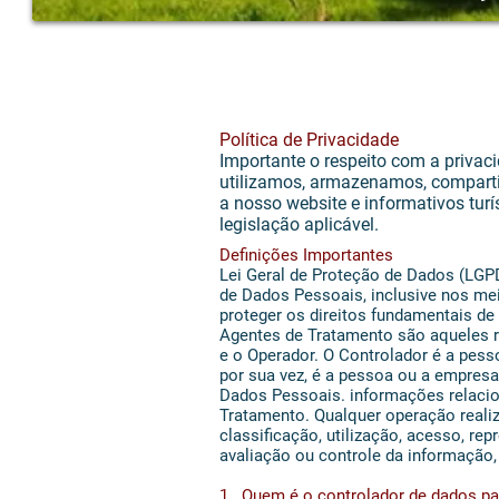
Política de Privacidade
Importante o respeito com a privac
utilizamos, armazenamos, compartil
a nosso website e informativos tur
legislação aplicável.
Definições Importantes
Lei Geral de Proteção de Dados (LGPD
de Dados Pessoais, inclusive nos meio
proteger os direitos fundamentais de 
Agentes de Tratamento são aqueles 
e o Operador. O Controlador é a pes
por sua vez, é a pessoa ou a empres
Dados Pessoais. informações relacion
Tratamento. Qualquer operação reali
classificação, utilização, acesso, r
avaliação ou controle da informação,
1.. Quem é o controlador de dados p