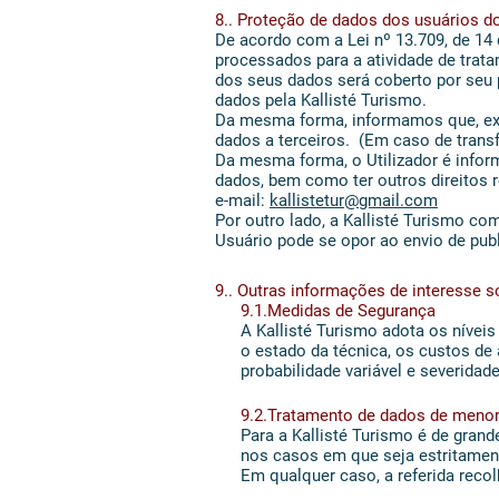
8.. Proteção de dados dos usuários do
De acordo com a Lei nº 13.709, de 14 
processados para a atividade de trat
dos seus dados será coberto por seu 
dados pela Kallisté Turismo.
Da mesma forma, informamos que, exce
dados a terceiros. (Em caso de transf
Da mesma forma, o Utilizador é infor
dados, bem como ter outros direitos 
e-mail:
kallistetur@gmail.com
Por outro lado, a Kallisté Turismo co
Usuário pode se opor ao envio de pub
9.. Outras informações de interesse s
9.1.Medidas de Segurança
A Kallisté Turismo adota os níveis
o estado da técnica, os custos de 
probabilidade variável e severida
9.2.Tratamento de dados de meno
Para a Kallisté Turismo é de gran
nos casos em que seja estritamen
Em qualquer caso, a referida rec