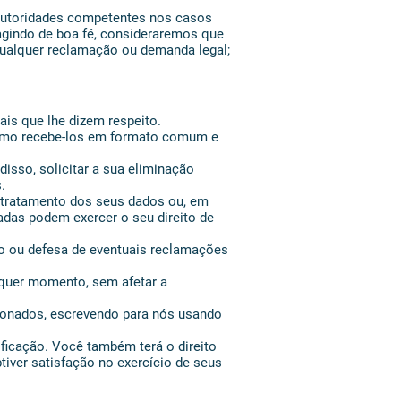
Autoridades competentes nos casos
 agindo de boa fé, consideraremos que
qualquer reclamação ou demanda legal;
ais que lhe dizem respeito.
como recebe-los em formato comum e
disso, solicitar a sua eliminação
.
o tratamento dos seus dados ou, em
sadas podem exercer o seu direito de
io ou defesa de eventuais reclamações
lquer momento, sem afetar a
ionados, escrevendo para nós usando
ificação. Você também terá o direito
iver satisfação no exercício de seus