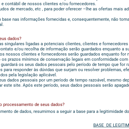
al e contábil de nossos clientes e/ou fornecedores.
tudos de mercado, etc , para poder oferecer –lhe as ofertas mais 
m base nas informações fornecidas e, consequentemente, não to
l.
seus dados?
 singulares ligadas a potenciais clientes, clientes e fornecedores
contato e/ou recolha de informação serão guardados enquanto a su
los nossos clientes e fornecedores serão guardados enquanto for m
o os prazos mínimos de conservação legais em conformidade com 
o guardará os seus dados pessoais pelo período de tempo que for 
 para responder às dúvidas que surjam ou resolver problemas, efet
dos pela legislação aplicável.
eus dados pessoais por um período de tempo razoável, mesmo depo
r este site. Após este período, seus dados pessoais serão apagad
ra o processamento de seus dados?
mento de dados, resumimos a seguir a base para a legitimidade d
BASE DE LEGITI