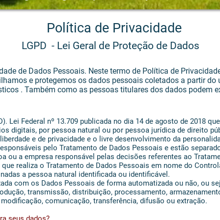
Política de Privacidade
LGPD - Lei Geral de Proteção de Dados
idade de Dados Pessoais. Neste termo de Política de Privacid
hamos e protegemos os dados pessoais coletados a partir do u
ísticos . Também como as pessoas titulares dos dados podem exe
). Lei Federal nº 13.709 publicada no dia 14 de agosto de 2018 que
s digitais, por pessoa natural ou por pessoa jurídica de direito pú
liberdade e de privacidade e o livre desenvolvimento da personalid
responsáveis pelo Tratamento de Dados Pessoais e estão separado
soa ou a empresa responsável pelas decisões referentes ao Tratam
a que realiza o Tratamento de Dados Pessoais em nome do Controla
adas a pessoa natural identificada ou identificável.
zada com os Dados Pessoais de forma automatizada ou não, ou seja
eprodução, transmissão, distribuição, processamento, armazenament
 modificação, comunicação, transferência, difusão ou extração.
ara seus dados?