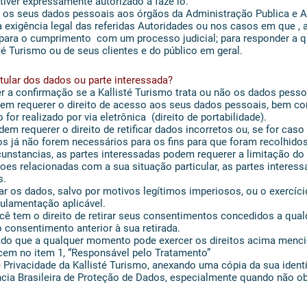
tiver expressamente autorizado a faze lo.
os seus dados pessoais aos órgãos da Administração Publica e 
 exigência legal das referidas Autoridades ou nos casos em que ,
 para o cumprimento com um processo judicial; para responder a 
sté Turismo ou de seus clientes e do público em geral.
itular dos dados ou parte interessada?
r a confirmação se a Kallisté Turismo trata ou não os dados pesso
dem requerer o direito de acesso aos seus dados pessoais, bem 
for realizado por via eletrônica (direito de portabilidade).
requerer o direito de retificar dados incorretos ou, se for caso 
s já não forem necessários para os fins para que foram recolhidos
unstancias, as partes interessadas podem requerer a limitação d
oes relacionadas com a sua situação particular, as partes interes
s.
sar os dados, salvo por motivos legítimos imperiosos, ou o exercíc
ulamentação aplicável.
 tem o direito de retirar seus consentimentos concedidos a qua
 consentimento anterior à sua retirada.
do que a qualquer momento pode exercer os direitos acima menc
cem no item 1, “Responsável pelo Tratamento”
 Privacidade da Kallisté Turismo, anexando uma cópia da sua ident
cia Brasileira de Proteção de Dados, especialmente quando não obt