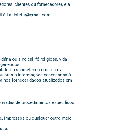
dores, clientes ou fornecedores é a
il é
kallistetur@gmail.com
ária ou sindical, fé religiosa, vida
 genéticos.
ntato ou submetendo uma oferta
 ou outras informações necessárias à
sa nos fornecer dados atualizados em
derivadas de procedimentos específicos
one, impressos ou qualquer outro meio
esse.