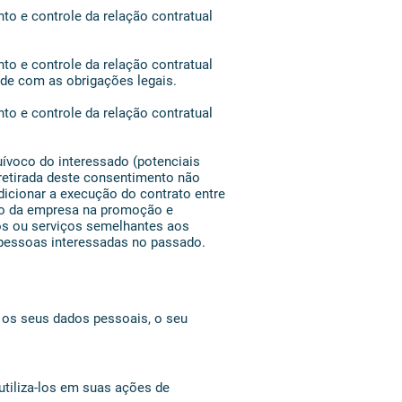
to e controle da relação contratual
to e controle da relação contratual
ade com as obrigações legais.
to e controle da relação contratual
uívoco do interessado (potenciais
 retirada deste consentimento não
icionar a execução do contrato entre
imo da empresa na promoção e
os ou serviços semelhantes aos
 pessoas interessadas no passado.
a os seus dados pessoais, o seu
tiliza-los em suas ações de