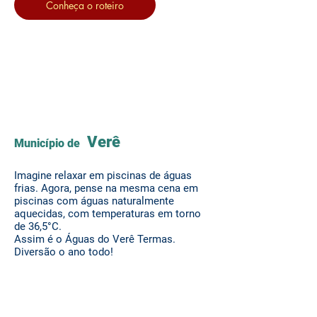
Conheça o roteiro
Rota
Águas
Termais
Verê
Município de
Imagine relaxar em piscinas de águas
frias. Agora, pense na mesma cena em
piscinas com á
guas naturalmente
aquecidas, com temperaturas em torno
de 36,5°C.
Assim é o Águas do Verê Termas.
Diversão o ano todo!
Conheça o roteiro
Rota