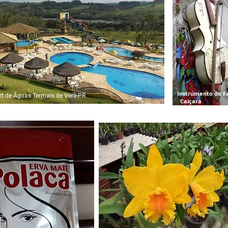
Instrumento do 
rt de Águas Termais de Verê-PR
Caiçara