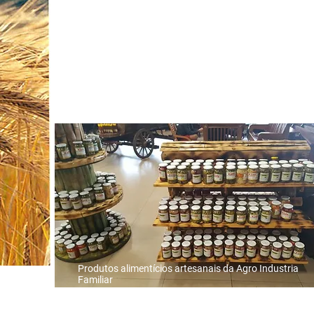
Colocar o Paraná na Vitr
da
Kallisté T
a /
Produtos alimentícios artesanais da Agro Industria
Familiar