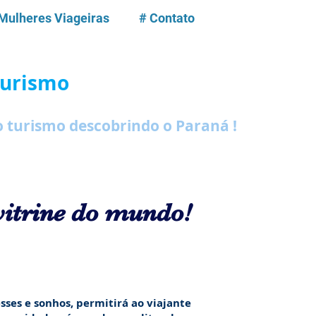
 Mulheres Viageiras
# Contato
urismo
 turismo descobrindo o Paraná !
vitrine do mundo!
s e sonhos, permitirá ao viajante