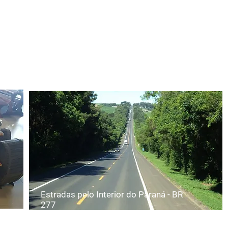
ine do mundo – uma atitude
urismo
Estradas pelo Interior do Paraná - BR
277