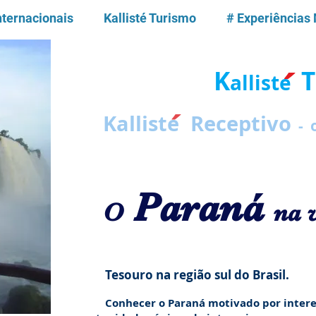
nternacionais
Kallisté Turismo
# Experiências
´
K
T
alliste
´
Kalliste Receptivo
- o
Paraná
O
na 
Tesouro na região sul do Brasil.
Conhecer o Paraná motivado por interesse