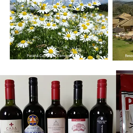
Paraná Capital da Camomila -chá
Reso
medicinal