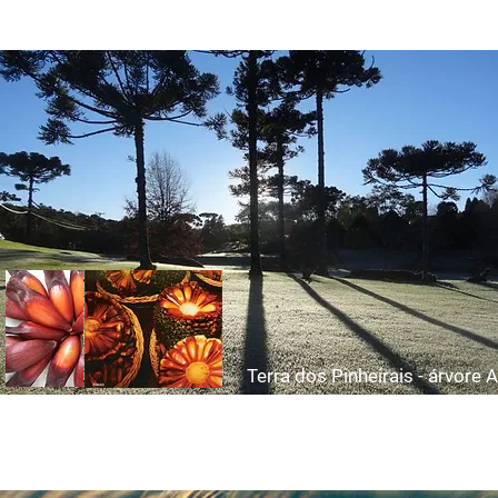
Cataratas do iguaçu - Foz do iguaçu
Terra dos Pinheirais - árvore 