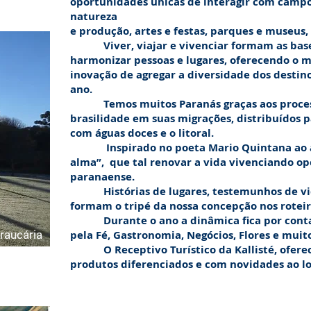
oportunidades únicas de interagir com campos 
 - PR
natureza
e produção, artes e festas, parques e museus
Viver, viajar e vivenciar
formam as bas
harmonizar pessoas e lugares, oferecendo o m
inovação de agregar a diversidade dos destin
ano.
Temos muitos Paranás graças aos processos
brasilidade em suas migrações, distribuídos 
com águas doces e o litoral.
Inspirado no poeta Mario Quintana ao afir
alma”, que tal renovar a vida vivenciando opç
paranaense.
Histórias de lugares, testemunhos de vida
formam o tripé da nossa concepção nos roteiro
Durante o ano a dinâmica fica por conta 
Araucária
pela Fé, Gastronomia, Negócios, Flores e muit
O Receptivo Turístico da
Kallisté
, ofer
produtos diferenciados e com novidades ao lo