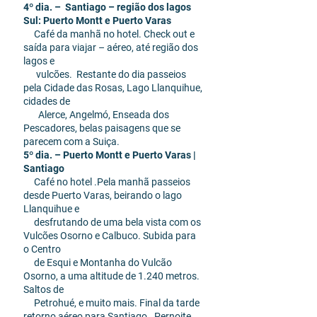
4º dia. – Santiago – região dos lagos
Sul: Puerto Montt e Puerto Varas
Café da manhã no hotel. Check out e
saída para viajar – aéreo, até região dos
lagos e
vulcões. Restante do dia passeios
pela Cidade das Rosas, Lago Llanquihue,
cidades de
Alerce, Angelmó, Enseada dos
Pescadores, belas paisagens que se
parecem com a Suiça.
5º dia. – Puerto Montt e Puerto Varas |
Santiago
Café no hotel .Pela manhã passeios
desde Puerto Varas, beirando o lago
Llanquihue e
desfrutando de uma bela vista com os
Vulcões Osorno e Calbuco. Subida para
o Centro
de Esqui e Montanha do Vulcão
Osorno, a uma altitude de 1.240 metros.
Saltos de
Petrohué, e muito mais. Final da tarde
retorno aéreo para Santiago. Pernoite.