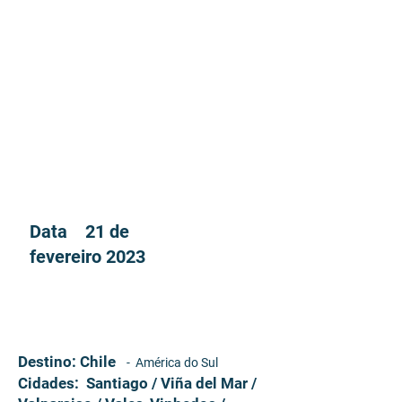
Turistar pelo Chile, garante a
seus visitantes viagens e
passeios mais cenográficos de
todo o continente.
06
dias
Data 21 de
fevereiro 2023
US$ 1.880,00
Preço: por pessoa em apto duplo | 09
Destino: Chile
- América do Sul
refeições
Cidades: Santiago / Viña del Mar /