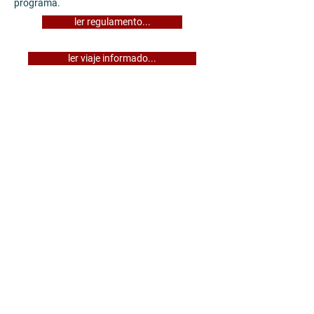
programa.
ler regulamento...
ler viaje informado...
®-
Roteiro Experiências Rota dos Queijos
produto de turismo da Kallisté Turismo &
Mulheres Viageiras, com Registro em
Cartório de Títulos e Documentos, em
processo no INPI, sendo vedado cópias e
ou reproduções semelhantes sem