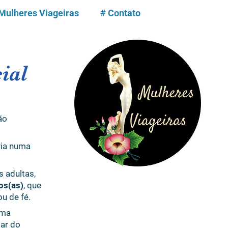
 Mulheres Viageiras
# Contato
cial
ão
egria numa
 adultas,
os(as)
, que
u de fé.
uma
par do