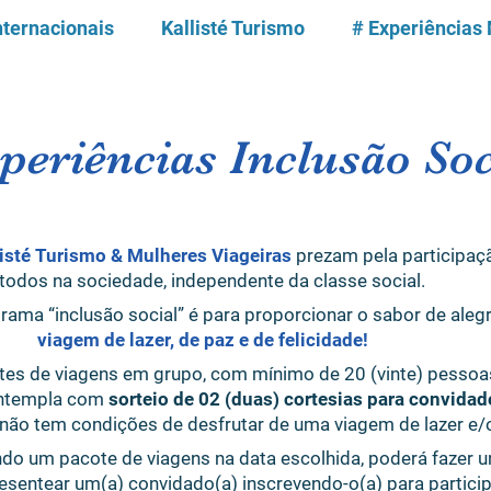
nternacionais
Kallisté Turismo
# Experiências
periências Inclusão So
listé Turismo & Mulheres Viageiras
prezam pela participaç
e todos na sociedade, independente da classe social.
rama “inclusão social” é para proporcionar o sabor de al
viagem de lazer, de paz e de felicidade!
es de viagens em grupo, com mínimo de 20 (vinte) pessoas
ontempla com
sorteio de 02 (duas) cortesias para convidad
ão tem condições de desfrutar de uma viagem de lazer e/o
ndo um pacote de viagens na data escolhida, poderá fazer 
esentear um(a) convidado(a) inscrevendo-o(a) para partici