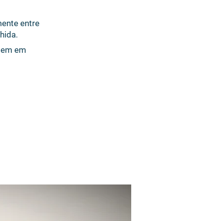
mente entre
hida.
agem em