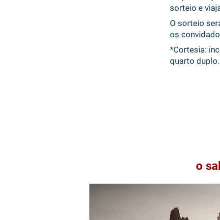
sorteio e via
O sorteio ser
os convidados
*Cortesia: i
quarto duplo.
o sa