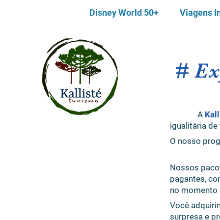
Disney World 50+
Viagens I
# Ex
A
Kal
igualitária d
O nosso prog
Nossos pacot
pagantes, c
no momento n
Você adquiri
surpresa e pr