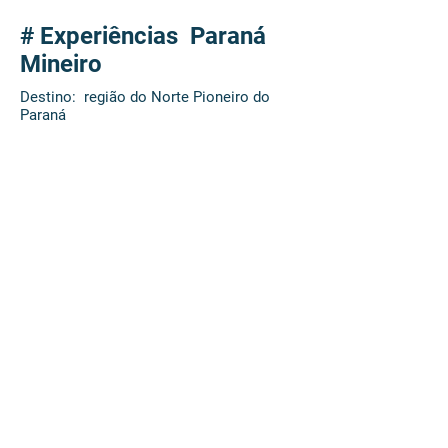
interior de Tomazina
# Experiências Paraná
Mineiro
Destino: região do Norte Pioneiro do
Paraná
04
dias
Florada do café
#