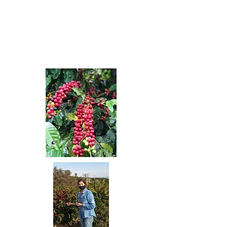
Experi
ência
s dia
a dia