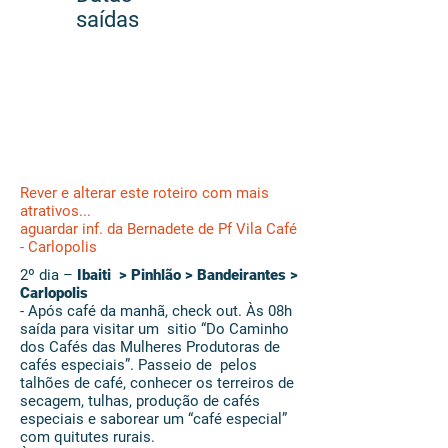
saídas
04
dias
Rever e alterar este roteiro com mais
atrativos...
aguardar inf. da Bernadete de Pf Vila Café
- Carlopolis
2º dia –
Ibaiti > Pinhlão > Bandeirantes >
Carlopolis
- Após café da manhã, check out. Às 08h
saída para visitar um sitio “Do Caminho
dos Cafés das Mulheres Produtoras de
cafés especiais”. Passeio de pelos
talhões de café, conhecer os terreiros de
secagem, tulhas, produção de cafés
especiais e saborear um “café especial”
com quitutes rurais.