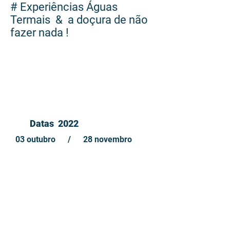
# Experiências Águas
Termais & a doçura de não
fazer nada !
05 dias
Datas 2022
03 outubro / 28 novembro
valores
consultar