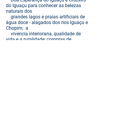
do Iguaçu para
conhecer as belezas
naturais dos
grandes lagos e praias artificiais de
água
doce - alagados dos rios Iguaçu e
Chopim; a
vivencia interiorana, qualidade de
vida e a ruralidade; compras de
produtos artesanais.
>. Entradas para visitar o zoológico e
museu de antiguidades, em Dois
Vizinhos.
>. Degustação de cervejas artesanais.
>. Assistência ao viajante com Seguro.
>. Estadias dos motoristas e guia de
turismo.
>. Profissional de turismo
acompanhando o grupo durante toda
a
viagem.
>. Programa "inclusão social" >
>. Passeio extra "Vamos visitar nossos
vizinhos" >
>. Escolha e reserva de assento no
ônibus >