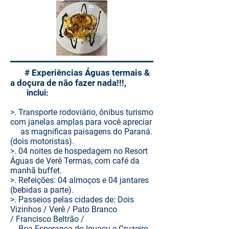
# Experiências Águas termais &
a doçura de não fazer nada!!!,
inclui:
>. Transporte rodoviário, ônibus turismo
com janelas amplas para você apreciar
as magnificas paisagens do Paraná.
(dois motoristas).
>. 04 noites de hospedagem no Resort
Águas de Verê Termas,
com café da
manhã buffet.
>. Refeições: 04 almoços e 04 jantares
(bebidas a parte).
>. Passeios pelas cidades de: Dois
Vizinhos / Verê / Pato Branco
/
Francisco Beltrão /
Boa Esperança do Iguaçu e Cruzeiro